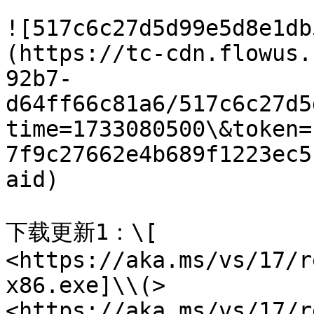
![517c6c27d5d99e5d8e1db
(https://tc-cdn.flowus.
92b7-
d64ff66c81a6/517c6c27d5
time=1733080500\&token=
7f9c27662e4b689f1223ec5
aid)

下载更新1：\[ 
<https://aka.ms/vs/17/r
x86.exe]\\(> 
<https://aka.ms/vs/17/r