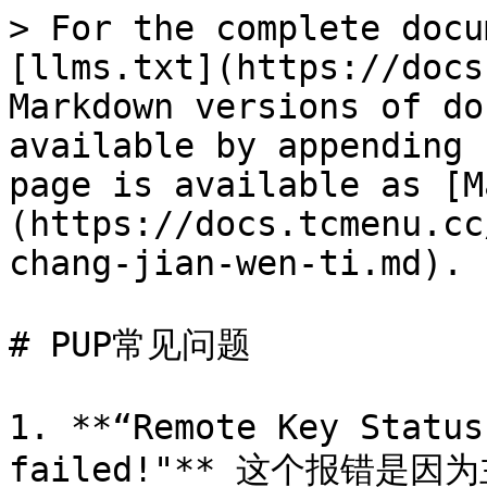
> For the complete docu
[llms.txt](https://docs
Markdown versions of do
available by appending 
page is available as [M
(https://docs.tcmenu.cc
chang-jian-wen-ti.md).

# PUP常见问题

1. **“Remote Key Status
failed!"** 这个报错是