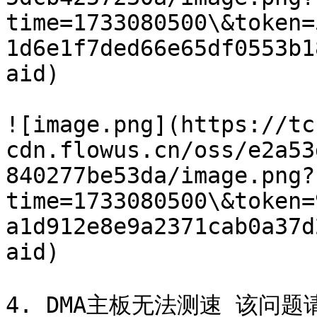
time=1733080500\&token=
1d6e1f7ded66e65df0553b1
aid)

![image.png](https://tc
cdn.flowus.cn/oss/e2a53
840277be53da/image.png?
time=1733080500\&token=
a1d912e8e9a2371cab0a37d
aid)

4. DMA主板无法测速 该问