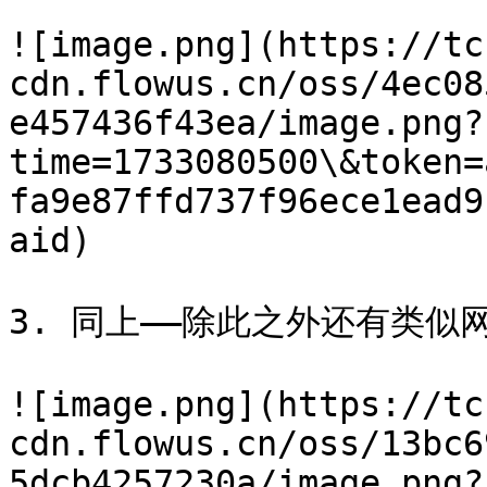
![image.png](https://tc
cdn.flowus.cn/oss/4ec08
e457436f43ea/image.png?
time=1733080500\&token=
fa9e87ffd737f96ece1ead9
aid)

3. 同上——除此之外还有类似
![image.png](https://tc
cdn.flowus.cn/oss/13bc6
5dcb4257230a/image.png?