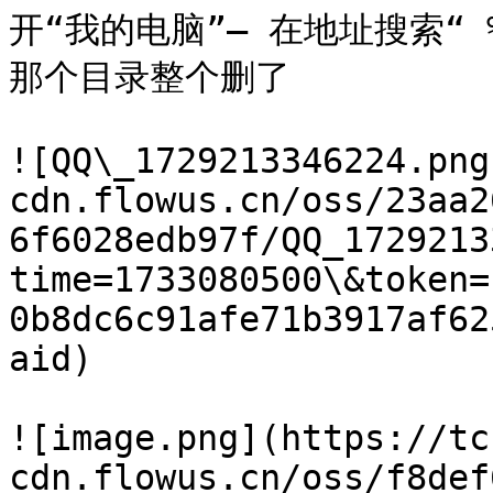
开“我的电脑”— 在地址搜索“ %ap
那个目录整个删了

![QQ\_1729213346224.png
cdn.flowus.cn/oss/23aa2
6f6028edb97f/QQ_1729213
time=1733080500\&token=
0b8dc6c91afe71b3917af62
aid)

![image.png](https://tc
cdn.flowus.cn/oss/f8def