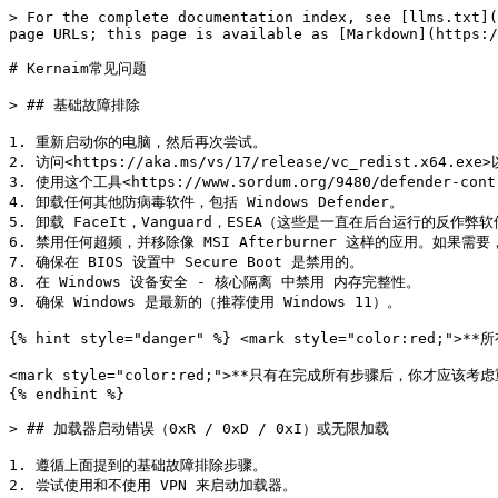
> For the complete documentation index, see [llms.txt](
page URLs; this page is available as [Markdown](https:/
# Kernaim常见问题

> ## 基础故障排除

1. 重新启动你的电脑，然后再次尝试。

2. 访问<https://aka.ms/vs/17/release/vc_redist.x64.exe>
3. 使用这个工具<https://www.sordum.org/9480/defender-cont
4. 卸载任何其他防病毒软件，包括 Windows Defender。

5. 卸载 FaceIt，Vanguard，ESEA（这些是一直在后台运行的反作弊软
6. 禁用任何超频，并移除像 MSI Afterburner 这样的应用。如果需要
7. 确保在 BIOS 设置中 Secure Boot 是禁用的。

8. 在 Windows 设备安全 - 核心隔离 中禁用 内存完整性。

9. 确保 Windows 是最新的（推荐使用 Windows 11）。

{% hint style="danger" %} <mark style="color:red;
<mark style="color:red;">**只有在完成所有步骤后，你才应该
{% endhint %}

> ## 加载器启动错误（0xR / 0xD / 0xI）或无限加载

1. 遵循上面提到的基础故障排除步骤。

2. 尝试使用和不使用 VPN 来启动加载器。
