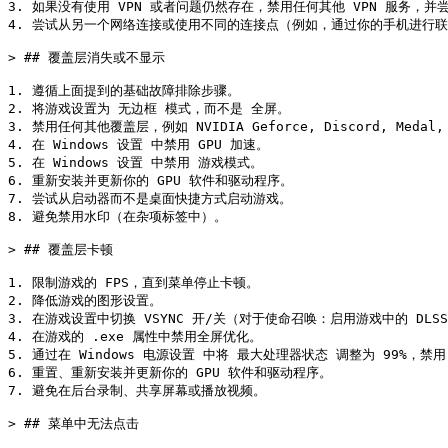
3. 如果没有使用 VPN 或者问题仍然存在，禁用任何其他 VPN 服务，并尝试使用免费
4. 尝试从另一个网络连接或使用不同的连接点（例如，通过你的手机进行联
> ## 覆盖层消失或不显示

1. 遵循上面提到的基础故障排除步骤。

2. 将游戏设置为 无边框 模式，而不是 全屏。

3. 禁用任何其他覆盖层，例如 NVIDIA Geforce, Discord, Medal, B
4. 在 Windows 设置 中禁用 GPU 加速。

5. 在 Windows 设置 中禁用 游戏模式。

6. 重新安装并更新你的 GPU 软件和驱动程序。

7. 尝试从启动器而不是桌面快捷方式启动游戏。

8. 避免禁用水印（在杂项标签中）。

> ## 覆盖层卡顿

1. 限制游戏的 FPS，直到菜单停止卡顿。

2. 降低游戏的图形设置。

3. 在游戏设置中切换 VSYNC 开/关（对于使命召唤：启用游戏中的 DLSS for 
4. 在游戏的 .exe 属性中禁用全屏优化。

5. 通过在 Windows 电源设置 中将 最大处理器状态 调整为 99%，禁用 Int
6. 重置、重新安装并更新你的 GPU 软件和驱动程序。

7. 避免在后台录制、共享屏幕或播放视频。

> ## 菜单中无法点击
