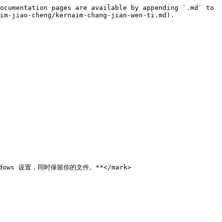
ocumentation pages are available by appending `.md` to 
im-jiao-cheng/kernaim-chang-jian-wen-ti.md).

ows 设置，同时保留你的文件。**</mark>
