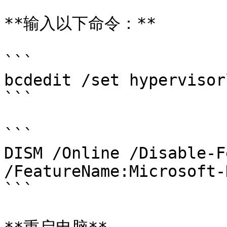
**输入以下命令：**

```

bcdedit /set hypervisor
```

```

DISM /Online /Disable-F
/FeatureName:Microsoft-
```
