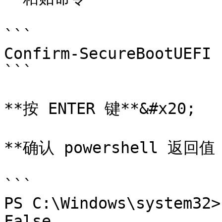
```

Confirm-SecureBootUEFI

```

**按 ENTER 键**&#x20;

**确认 powershell 返回值 F
```

PS C:\Windows\system32>
False
